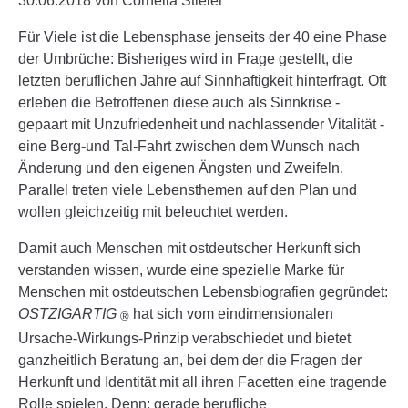
30.06.2018
von Cornelia Stieler
Für Viele ist die Lebensphase jenseits der 40 eine Phase
der Umbrüche: Bisheriges wird in Frage gestellt, die
letzten beruflichen Jahre auf Sinnhaftigkeit hinterfragt. Oft
erleben die Betroffenen diese auch als Sinnkrise -
gepaart mit Unzufriedenheit und nachlassender Vitalität -
eine Berg-und Tal-Fahrt zwischen dem Wunsch nach
Änderung und den eigenen Ängsten und Zweifeln.
Parallel treten viele Lebensthemen auf den Plan und
wollen gleichzeitig mit beleuchtet werden.
Damit auch Menschen mit ostdeutscher Herkunft sich
verstanden wissen, wurde eine spezielle Marke für
Menschen mit ostdeutschen Lebensbiografien gegründet:
OST
ZIG
ARTIG
hat sich vom eindimensionalen
®
Ursache-Wirkungs-Prinzip verabschiedet und bietet
ganzheitlich Beratung an, bei dem der die Fragen der
Herkunft und Identität mit all ihren Facetten eine tragende
Rolle spielen. Denn: gerade berufliche